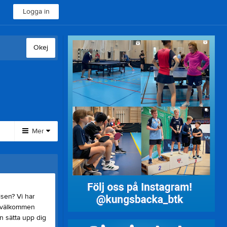
Logga in
Okej
Mer
Huvudmeny
Klubbshop
Medlemsdokument
isen? Vi har
Material till salu
t välkommen
n sätta upp dig