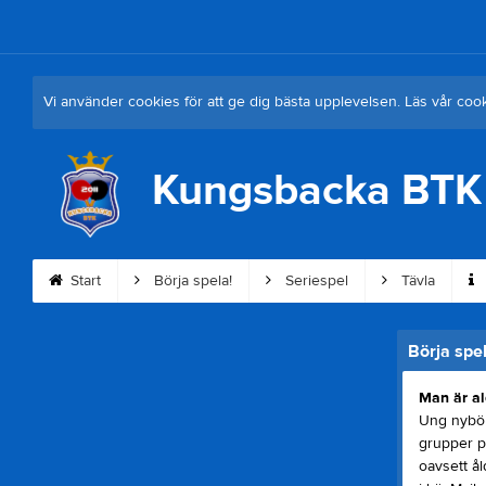
Vi använder cookies för att ge dig bästa upplevelsen. Läs vår coo
Kungsbacka BTK
Start
Börja spela!
Seriespel
Tävla
Börja spel
Man är al
Ung nybörj
grupper p
oavsett å