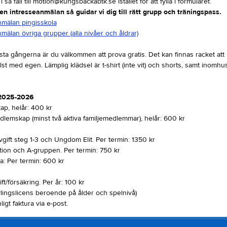
 i så fall till motion@kungsbackabtk.se istället för att fylla i formuläret.
 en intresseanmälan så guidar vi dig till rätt grupp och träningspass.
nmälan pingisskola
mälan övriga grupper (alla nivåer och åldrar)
sta gångerna är du välkommen att prova gratis. Det kan finnas racket att l
st med egen. Lämplig klädsel är t-shirt (inte vit) och shorts, samt inomhu
 2025-2026
p, helår: 400 kr
dlemskap (minst två aktiva familjemedlemmar), helår: 600 kr
gift steg 1-3 och Ungdom Elit. Per termin: 1350 kr
ion och A-gruppen. Per termin: 750 kr
a: Per termin: 600 kr
ft/försäkring. Per år: 100 kr
vlingslicens beroende på ålder och spelnivå)
ligt faktura via e-post.