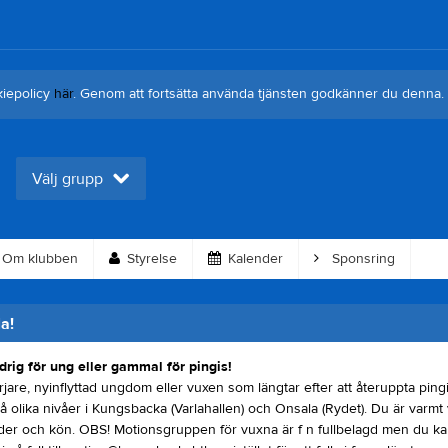
kiepolicy
här
. Genom att fortsätta använda tjänsten godkänner du denna.
Välj grupp
Om klubben
Styrelse
Kalender
Sponsring
a!
drig för ung eller gammal för pingis!
are, nyinflyttad ungdom eller vuxen som längtar efter att återuppta ping
å olika nivåer i Kungsbacka (Varlahallen) och Onsala (Rydet). Du är varm
lder och kön. OBS! Motionsgruppen för vuxna är f n fullbelagd men du ka