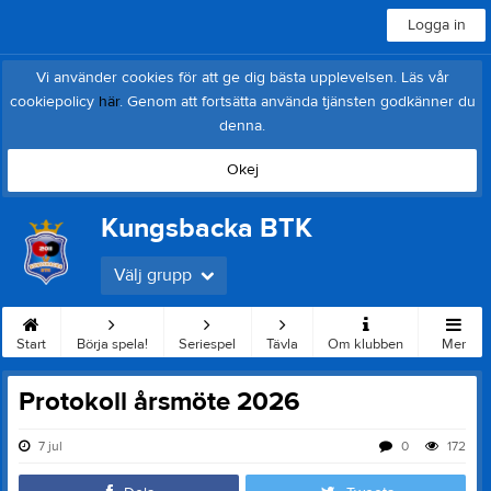
Logga in
Vi använder cookies för att ge dig bästa upplevelsen. Läs vår
cookiepolicy
här
. Genom att fortsätta använda tjänsten godkänner du
denna.
Okej
Kungsbacka BTK
Välj grupp
Start
Börja spela!
Seriespel
Tävla
Om klubben
Mer
Protokoll årsmöte 2026
7 jul
0
172