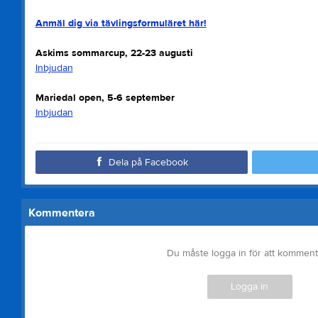
Anmäl dig via tävlingsformuläret här!
Askims sommarcup, 22-23 augusti
Inbjudan
Mariedal open, 5-6 september
Inbjudan
Dela på Facebook
Kommentera
Du måste logga in för att kommen
Logga in