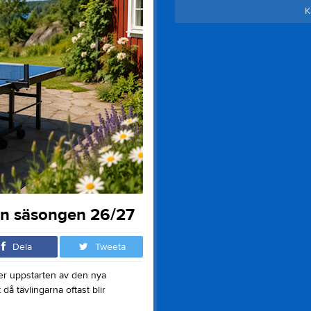
K
ten säsongen 26/27
Dela
Tweeta
der uppstarten av den nya
 då tävlingarna oftast blir