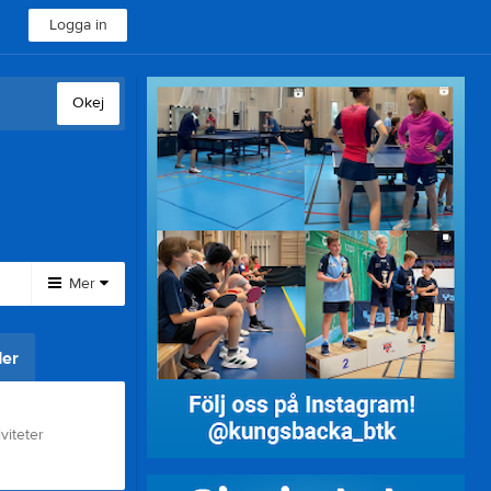
Logga in
Okej
Mer
Huvudmeny
er
Klubbshop
Medlemsdokument
Material till salu
viteter