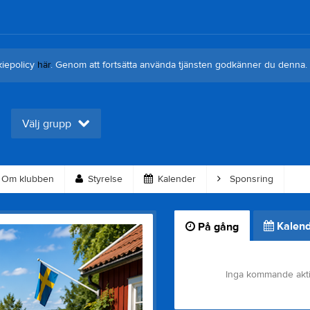
kiepolicy
här
. Genom att fortsätta använda tjänsten godkänner du denna.
Välj grupp
Om klubben
Styrelse
Kalender
Sponsring
Kalend
På gång
Inga kommande akti