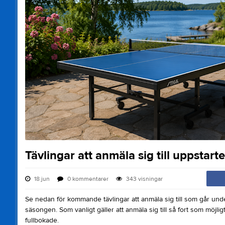
Tävlingar att anmäla sig till uppstar
18 jun
0
kommentarer
343
visningar
Se nedan för kommande tävlingar att anmäla sig till som går un
säsongen. Som vanligt gäller att anmäla sig till så fort som möjligt
fullbokade.