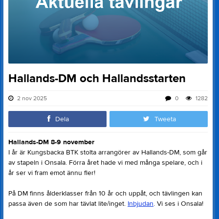
Hallands-DM och Hallandsstarten
2 nov 2025
0
1282
Dela
Tweeta
Hallands-DM 8-9 november
I år är Kungsbacka BTK stolta arrangörer av Hallands-DM, som går
av stapeln i Onsala. Förra året hade vi med många spelare, och i
år ser vi fram emot ännu fler!
På DM finns ålderklasser från 10 år och uppåt, och tävlingen kan
passa även de som har tävlat lite/inget.
Inbjudan
. Vi ses i Onsala!