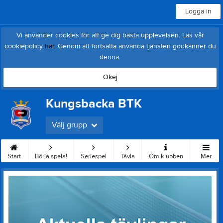
Logga in
Vi använder cookies för att ge dig bästa upplevelsen. Läs vår
cookiepolicy
här
. Genom att fortsätta använda tjänsten godkänner du
denna.
Okej
Kungsbacka BTK
Välj grupp
Start
Börja spela!
Seriespel
Tävla
Om klubben
Mer